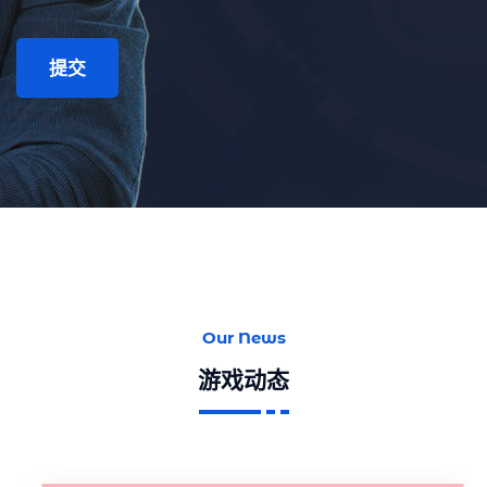
提交
Our News
游戏动态