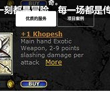
关于我们
找到我们