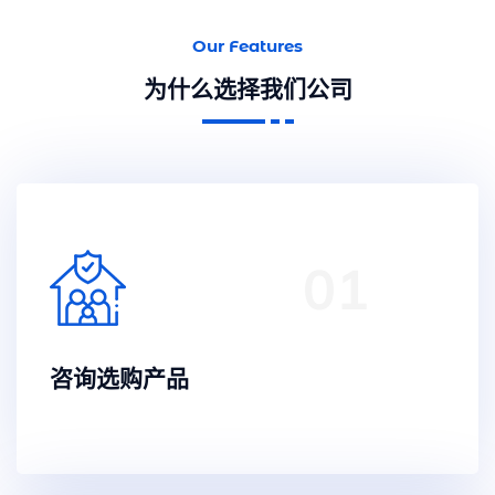
Our Features
为什么选择我们公司
01
咨询选购产品