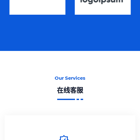
Our Services
在线客服