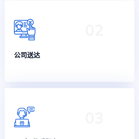
02
公司送达
03