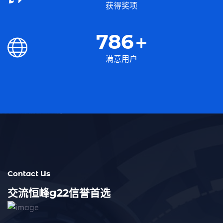
获得奖项
+
786
满意用户
Contact Us
交流恒峰g22信誉首选