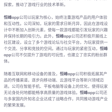
探索，推动了游戏行业的技术革新。
恒峰app
公司以玩家为核心，始终注重游戏产品的用户体验
和互动性。公司深知，玩家的需求日新月异，因此在游戏设
计中不断加入创新元素，使每一款游戏都能引发玩家的兴趣
并保持长期的吸引力。此外，
恒峰app
公司还积极开展线上
社区建设，设立了多个游戏论坛与社交平台，为玩家提供一
个交流、分享和竞技的空间。通过与玩家的紧密互动，
恒峰
app
公司不仅提升了游戏的可玩性，也建立了忠实的粉丝群
体。
随着互联网和移动设备的普及，
恒峰app
公司积极拓展其产
品的传播渠道，逐步向移动端、云游戏平台等新兴领域迈
进。公司在智能手机、平板电脑等设备上的优化，使得玩家
无论身处何地都能畅享高质量的游戏体验。
恒峰app
公司还
与多家国内外知名企业达成了战略合作，共同推动游戏产业
的繁荣发展。