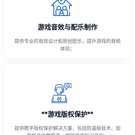
游戏音效与配乐制作
提供专业的音效设计和原创配乐，提升游戏的音频
体验；
**游戏版权保护**
提供数字版权保护解决方案，包括防盗版技术、加