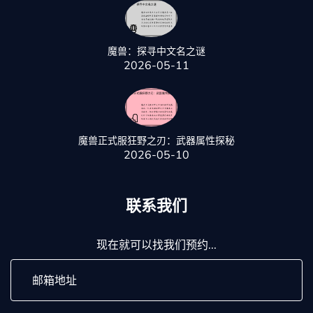
魔兽：探寻中文名之谜
2026-05-11
魔兽正式服狂野之刃：武器属性探秘
2026-05-10
联系我们
现在就可以找我们预约...