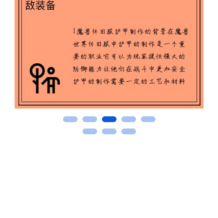
魔兽怀旧服：打造强力护甲，成就无敌装备