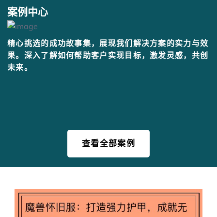
案例中心
精心挑选的成功故事集，展现我们解决方案的实力与效
果。深入了解如何帮助客户实现目标，激发灵感，共创
未来。
查看全部案例