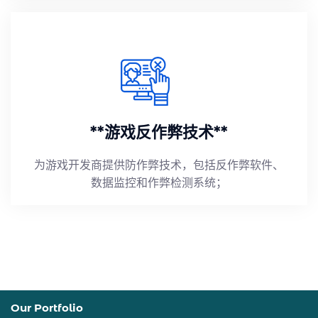
**游戏反作弊技术**
为游戏开发商提供防作弊技术，包括反作弊软件、
数据监控和作弊检测系统；
Our Portfolio