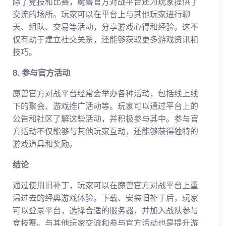
除了竞技和比赛，魔兽官方对战平台还为玩家提供了
交流的场所。玩家可以在平台上与其他玩家进行聊
天、组队、交易等活动，分享游戏心得和经验。这不
仅有助于建立社交关系，还能够获取更多游戏资讯和
技巧。
8. 参与官方活动
魔兽官方对战平台经常会举办各种活动，包括线上线
下的聚会、游戏推广活动等。玩家可以通过平台上的
公告和社区了解这些活动，并积极参与其中。参与官
方活动不仅能够与其他玩家互动，还能够获得独特的
游戏道具和奖励。
结论
通过使用旧补丁，玩家可以在魔兽官方对战平台上重
温过去的经典游戏体验。下载、安装旧补丁后，玩家
可以登录平台，选择合适的服务器，并加入战队参与
竞技赛。与其他玩家交流和参与官方活动也是提升游