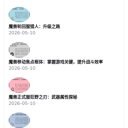
魔兽轮回服猎人：升级之路
2026-05-10
魔兽移动焦点框体：掌握游戏关键，提升战斗效率
2026-05-10
魔兽正式服狂野之刃：武器属性探秘
2026-05-10