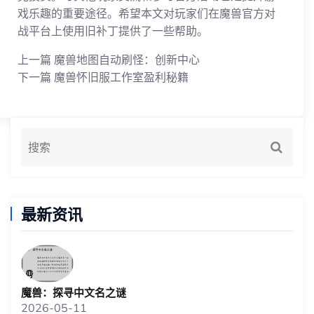
戏乐趣的重要途径。希望本文对玩家们在魔兽官方对
战平台上使用旧补丁提供了一些帮助。
上一篇
魔兽地图自动刷怪：创新中心
下一篇
魔兽怀旧服工作室盈利秘籍
最新资讯
魔兽：探寻中文名之谜
2026-05-11