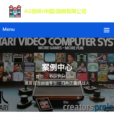
案例中心
首页
Our Portfolio
魔兽官方对战平台：旧补丁重燃战火