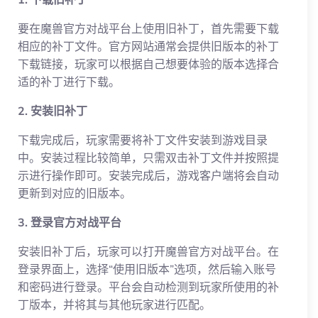
要在魔兽官方对战平台上使用旧补丁，首先需要下载
相应的补丁文件。官方网站通常会提供旧版本的补丁
下载链接，玩家可以根据自己想要体验的版本选择合
适的补丁进行下载。
2. 安装旧补丁
下载完成后，玩家需要将补丁文件安装到游戏目录
中。安装过程比较简单，只需双击补丁文件并按照提
示进行操作即可。安装完成后，游戏客户端将会自动
更新到对应的旧版本。
3. 登录官方对战平台
安装旧补丁后，玩家可以打开魔兽官方对战平台。在
登录界面上，选择“使用旧版本”选项，然后输入账号
和密码进行登录。平台会自动检测到玩家所使用的补
丁版本，并将其与其他玩家进行匹配。