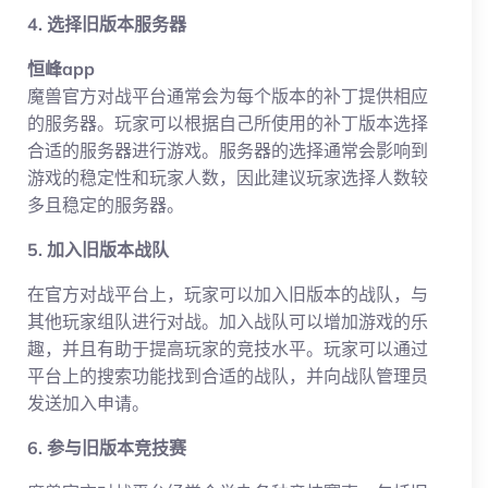
4. 选择旧版本服务器
恒峰app
魔兽官方对战平台通常会为每个版本的补丁提供相应
的服务器。玩家可以根据自己所使用的补丁版本选择
合适的服务器进行游戏。服务器的选择通常会影响到
游戏的稳定性和玩家人数，因此建议玩家选择人数较
多且稳定的服务器。
5. 加入旧版本战队
在官方对战平台上，玩家可以加入旧版本的战队，与
其他玩家组队进行对战。加入战队可以增加游戏的乐
趣，并且有助于提高玩家的竞技水平。玩家可以通过
平台上的搜索功能找到合适的战队，并向战队管理员
发送加入申请。
6. 参与旧版本竞技赛