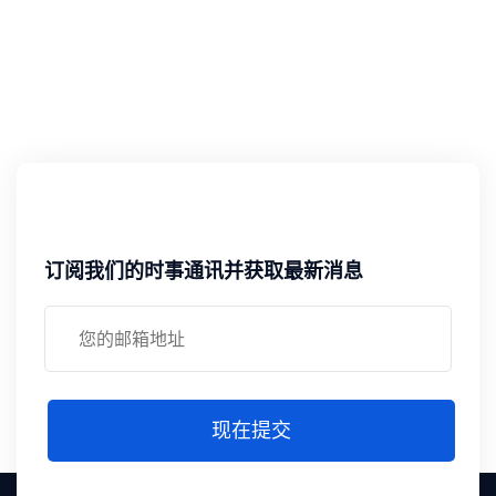
订阅我们的时事通讯并获取最新消息
现在提交