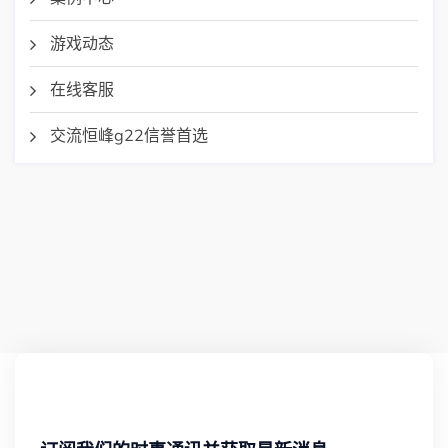
游戏动态
在线客服
交流恒峰g22信誉首选