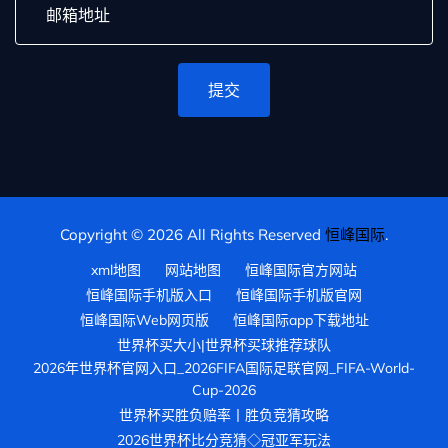
提交
Copyright © 2026 All Rights Reserved
恒峰国际
.
xml地图
网站地图
恒峰国际官方网站
恒峰国际手机版入口
恒峰国际手机版官网
恒峰国际Web网页版
恒峰国际app下载地址
世界杯买大小|世界杯买球推荐球队
2026年世界杯官网入口_2026FIFA国际足联官网_FIFA-World-
Cup-2026
世界杯买胜负赔率丨胜负竞猜攻略
2026世界杯比分竞猜◇冠亚军玩法