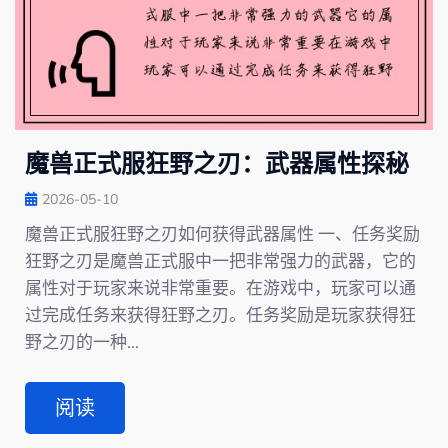
魔兽正式服狂野之刃：武器属性探秘
2026-05-10
魔兽正式服狂野之刃如何获得武器属性 一、任务奖励
狂野之刃是魔兽正式服中一把非常强力的武器，它的
属性对于玩家来说非常重要。在游戏中，玩家可以通
过完成任务来获得狂野之刃。任务奖励是玩家获得狂
野之刃的一种...
阅读