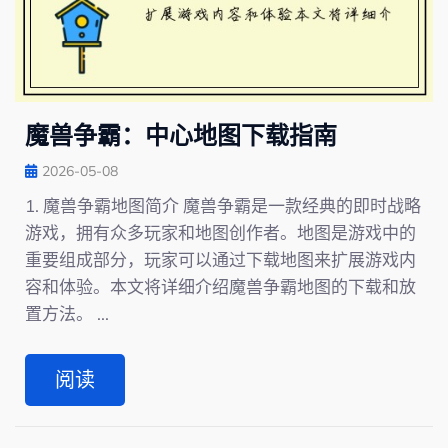
魔兽争霸：中心地图下载指南
2026-05-08
1. 魔兽争霸地图简介 魔兽争霸是一款经典的即时战略
游戏，拥有众多玩家和地图创作者。地图是游戏中的
重要组成部分，玩家可以通过下载地图来扩展游戏内
容和体验。本文将详细介绍魔兽争霸地图的下载和放
置方法。 ...
阅读