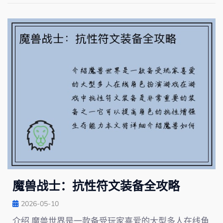
魔兽战士：抗性符文装备全攻略
2026-05-10
介绍 魔兽世界是一款备受玩家喜爱的大型多人在线角