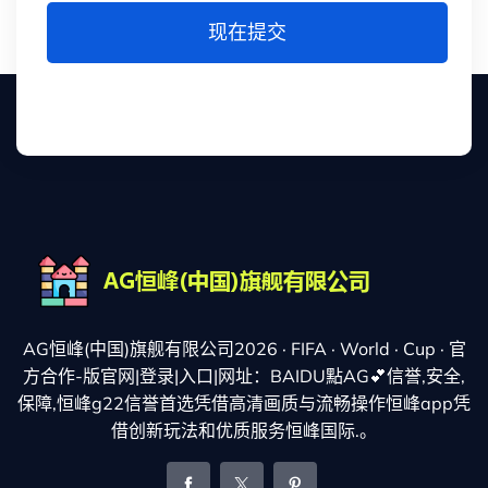
现在提交
AG恒峰(中国)旗舰有限公司2026 · FIFA · World · Cup · 官
方合作-版官网|登录|入口|网址：BAIDU點AG💕信誉,安全,
保障,恒峰g22信誉首选凭借高清画质与流畅操作恒峰app凭
借创新玩法和优质服务恒峰国际.。