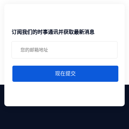
订阅我们的时事通讯并获取最新消息
现在提交