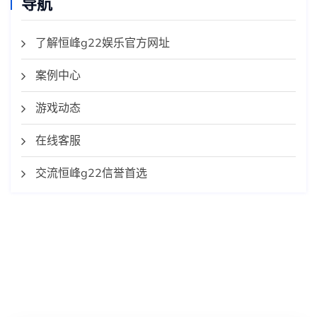
导航
了解恒峰g22娱乐官方网址
案例中心
游戏动态
在线客服
交流恒峰g22信誉首选