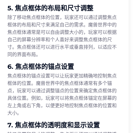
5. 焦点框体的布局和尺寸调整
除了移动焦点框体的位置，玩家还可以通过调整焦点
框体的布局和尺寸来满足自己的需求。魔兽世界中的
焦点框体通常是可以自由调整大小的，玩家可以根据
自己的屏幕分辨率和个人喜好来调整焦点框体的尺
寸。焦点框体还可以进行水平或垂直排列，以适应不
同的界面布局。
6. 焦点框体的锚点设置
焦点框体的锚点设置可以让玩家更加精确地控制焦点
框体的位置。魔兽世界中的焦点框体通常有多个锚
点，玩家可以通过调整锚点的位置来确定焦点框体的
具体位置。例如，玩家可以将焦点框体锚定在屏幕的
左上角或右下角，以便更好地控制焦点框体的位置和
大小。
7. 焦点框体的透明度和显示设置