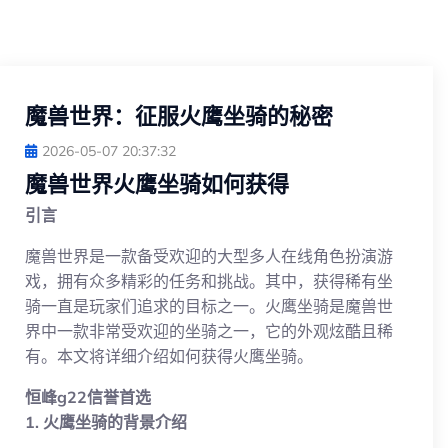
魔兽世界：征服火鹰坐骑的秘密
2026-05-07 20:37:32
魔兽世界火鹰坐骑如何获得
引言
魔兽世界是一款备受欢迎的大型多人在线角色扮演游
戏，拥有众多精彩的任务和挑战。其中，获得稀有坐
骑一直是玩家们追求的目标之一。火鹰坐骑是魔兽世
界中一款非常受欢迎的坐骑之一，它的外观炫酷且稀
有。本文将详细介绍如何获得火鹰坐骑。
恒峰g22信誉首选
1. 火鹰坐骑的背景介绍