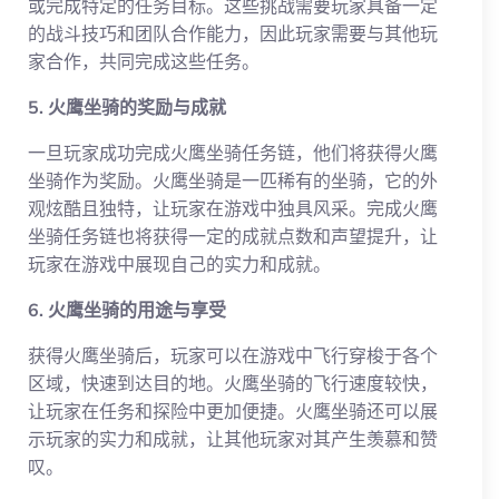
或完成特定的任务目标。这些挑战需要玩家具备一定
的战斗技巧和团队合作能力，因此玩家需要与其他玩
家合作，共同完成这些任务。
5. 火鹰坐骑的奖励与成就
一旦玩家成功完成火鹰坐骑任务链，他们将获得火鹰
坐骑作为奖励。火鹰坐骑是一匹稀有的坐骑，它的外
观炫酷且独特，让玩家在游戏中独具风采。完成火鹰
坐骑任务链也将获得一定的成就点数和声望提升，让
玩家在游戏中展现自己的实力和成就。
6. 火鹰坐骑的用途与享受
获得火鹰坐骑后，玩家可以在游戏中飞行穿梭于各个
区域，快速到达目的地。火鹰坐骑的飞行速度较快，
让玩家在任务和探险中更加便捷。火鹰坐骑还可以展
示玩家的实力和成就，让其他玩家对其产生羡慕和赞
叹。