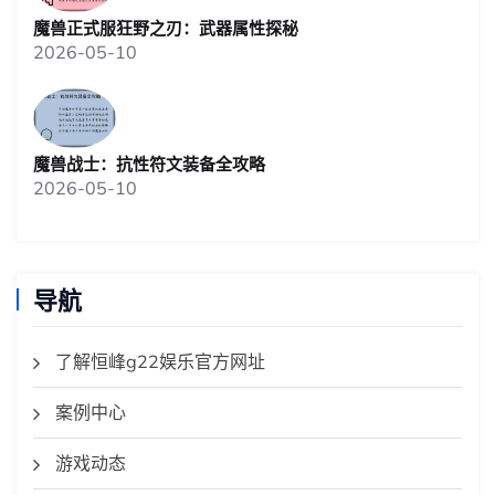
魔兽正式服狂野之刃：武器属性探秘
2026-05-10
魔兽战士：抗性符文装备全攻略
2026-05-10
导航
了解恒峰g22娱乐官方网址
案例中心
游戏动态