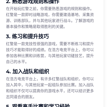
2. 熟悉游戏规则和操作
在开始玩红警之前，你需要熟悉游戏的规则和操作。
红警是一款即时战略游戏，你需要建造基地、采集资
源、训练部队，并与其他玩家进行战斗。了解游戏的
基本操作和策略是取得胜利的关键。
3. 练习和提升技巧
红警是一款竞技性很强的游戏，需要不断练习和提升
技巧才能取得好的成绩。在浩方电竞平台上，你可以
参加各种比赛和训练营，与其他玩家切磋技艺，提升
自己的水平。
4. 加入战队和组织
在浩方电竞平台上，有许多红警战队和组织，你可以
加入其中，与其他玩家一起组队参加比赛。加入战队
和组织不仅可以提高你的游戏水平，还可以结识更多
志同道合的朋友。
5. 观看高手比赛和学习经验