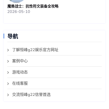
魔兽战士：抗性符文装备全攻略
2026-05-10
导航
了解恒峰g22娱乐官方网址
案例中心
游戏动态
在线客服
交流恒峰g22信誉首选