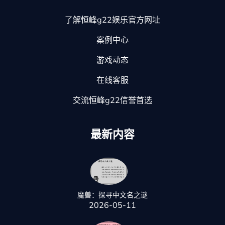
了解恒峰g22娱乐官方网址
案例中心
游戏动态
在线客服
交流恒峰g22信誉首选
最新内容
魔兽：探寻中文名之谜
2026-05-11