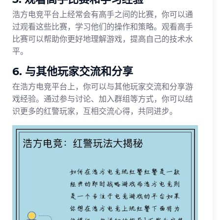
浩方电竞平台上经常会有高手之间的比赛，你可以通
过观看这些比赛，学习他们的操作和策略。观看高手
比赛可以帮助你更好地理解游戏，提高自己的技术水
平。
6. 与其他玩家交流和分享
在浩方电竞平台上，你可以与其他玩家交流和分享游
戏经验。通过参与讨论、加入群组等方式，你可以结
识更多的红警玩家，互相交流心得，共同进步。