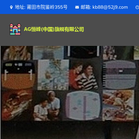
地址: 莆田市院鉴岭355号
邮箱: kb88@52j9.com