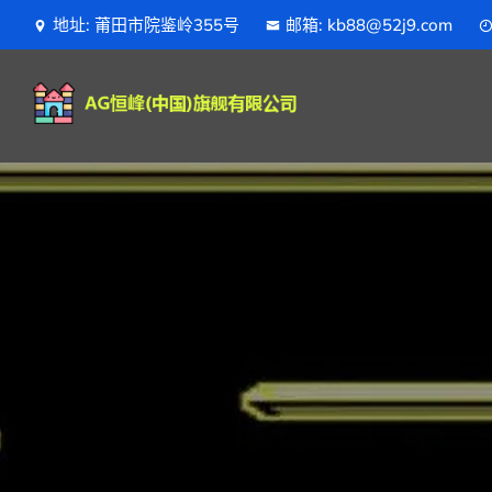
地址: 莆田市院鉴岭355号
邮箱: kb88@52j9.com