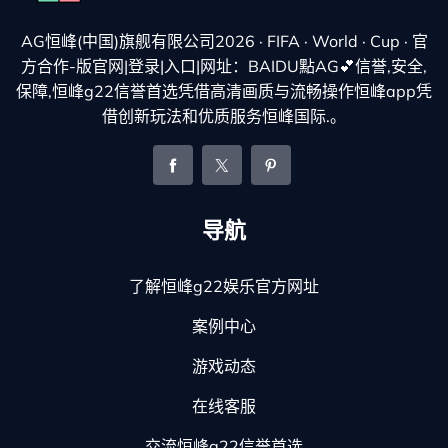
AG恒峰(中国)旗舰有限公司2026 · FIFA · World · Cup · 官
方合作-版官网|登录|入口|网址：BAIDU點AG💕信誉,安全,
保障,恒峰g22信誉首选凭借高清画质与流畅操作恒峰app凭
借创新玩法和优质服务恒峰国际.。
导航
了解恒峰g22娱乐官方网址
案例中心
游戏动态
在线客服
交流恒峰g22信誉首选