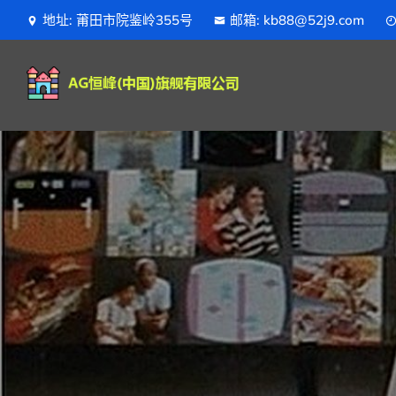
地址: 莆田市院鉴岭355号
邮箱: kb88@52j9.com