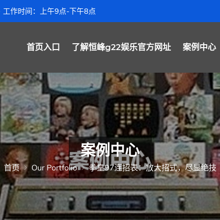
工作时间：上午9点-下午8点
首页入口
了解恒峰g22娱乐官方网址
案例中心
案例中心
首页
Our Portfolio
拳皇97连招表：放大招式，尽显绝技