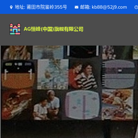
地址: 莆田市院鉴岭355号
邮箱: kb88@52j9.com