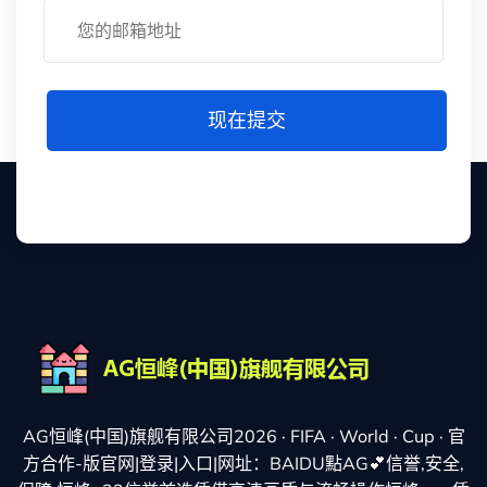
现在提交
AG恒峰(中国)旗舰有限公司2026 · FIFA · World · Cup · 官
方合作-版官网|登录|入口|网址：BAIDU點AG💕信誉,安全,