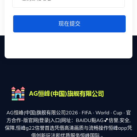
现在提交
AG恒峰(中国)旗舰有限公司2026 · FIFA · World · Cup · 官
方合作-版官网|登录|入口|网址：BAIDU點AG💕信誉,安全,
保障,恒峰g22信誉首选凭借高清画质与流畅操作恒峰app凭
借创新玩法和优质服务恒峰国际.。