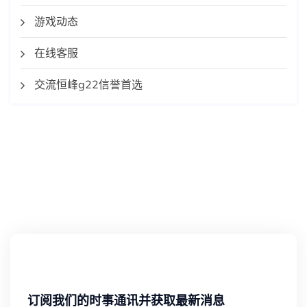
游戏动态
在线客服
交流恒峰g22信誉首选
订阅我们的时事通讯并获取最新消息