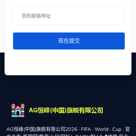
现在提交
AG恒峰(中国)旗舰有限公司2026 · FIFA · World · Cup · 官