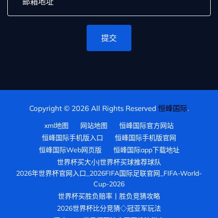
提交
Copyright © 2026 All Rights Reserved
恒峰国际
.
xml地图
网站地图
恒峰国际官方网站
恒峰国际手机版入口
恒峰国际手机版官网
恒峰国际Web网页版
恒峰国际app下载地址
世界杯买大小|世界杯买球推荐球队
2026年世界杯官网入口_2026FIFA国际足联官网_FIFA-World-
Cup-2026
世界杯买胜负赔率丨胜负竞猜攻略
2026世界杯比分竞猜◇冠亚军玩法