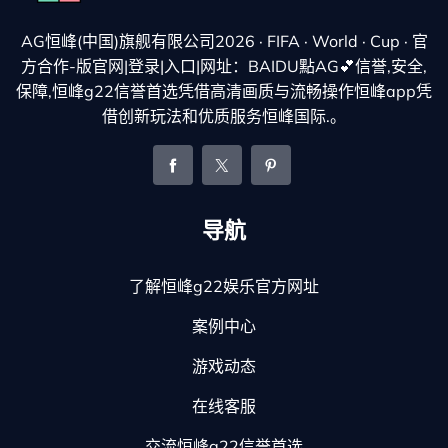
AG恒峰(中国)旗舰有限公司2026 · FIFA · World · Cup · 官
方合作-版官网|登录|入口|网址：BAIDU點AG💕信誉,安全,
保障,恒峰g22信誉首选凭借高清画质与流畅操作恒峰app凭
借创新玩法和优质服务恒峰国际.。
导航
了解恒峰g22娱乐官方网址
案例中心
游戏动态
在线客服
交流恒峰g22信誉首选